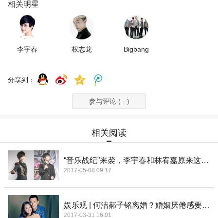
相关明星
李宇春
权志龙
Bigbang
分享到：
参与评论 (
-
)
相关阅读
“音乐战纪”来袭，李宇春和林宥嘉原来这么搭！
2017-05-08 09:17
娱乐观 | 何洁郝子铭离婚？婚姻厌倦感要如何面对
2017-03-31 16:01