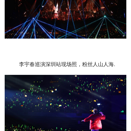
李宇春巡演深圳站现场照，粉丝人山人海.