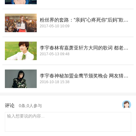
粉丝界的套路：“亲妈”心疼死你“后妈”欺负死你
2017-05-10 10:09
李宇春林宥嘉萧亚轩方大同的歌词 都老扎心了！
2017-05-13 09:48
李宇春神秘加盟金鹰节颁奖晚会 网友猜测或当主持人
2016-10-18 15:38
评论
0
条,
0
人参与
输入想要说的内容...