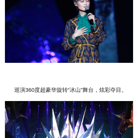
巡演360度超豪华旋转“冰山”舞台，炫彩夺目。