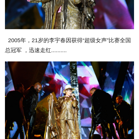
2005年，21岁的李宇春因获得“超级女声”比赛全国
总冠军 ，迅速走红..........