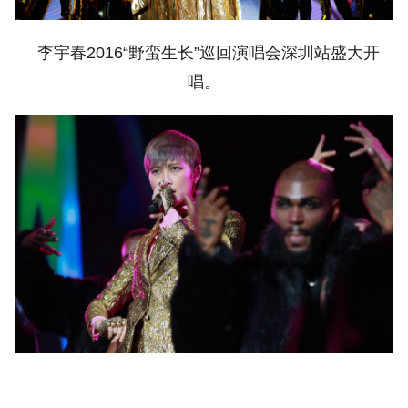
李宇春2016“野蛮生长”巡回演唱会深圳站盛大开
唱。