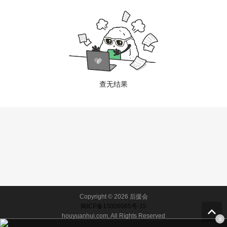
查无结果
Copyright © 2026 后援会
闽ICP备15006065号-15
houyuanhui.com, All Rights Reserved
x