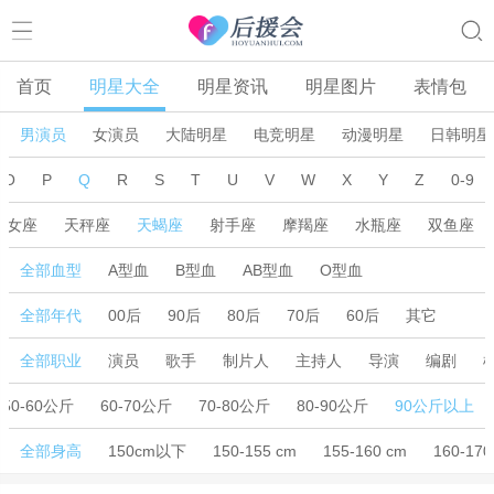
首页
明星大全
明星资讯
明星图片
表情包
男演员
女演员
大陆明星
电竞明星
动漫明星
日韩明星
O
P
Q
R
S
T
U
V
W
X
Y
Z
0-9
处女座
天秤座
天蝎座
射手座
摩羯座
水瓶座
双鱼座
全部血型
A型血
B型血
AB型血
O型血
全部年代
00后
90后
80后
70后
60后
其它
全部职业
演员
歌手
制片人
主持人
导演
编剧
50-60公斤
60-70公斤
70-80公斤
80-90公斤
90公斤以上
全部身高
150cm以下
150-155 cm
155-160 cm
160-170