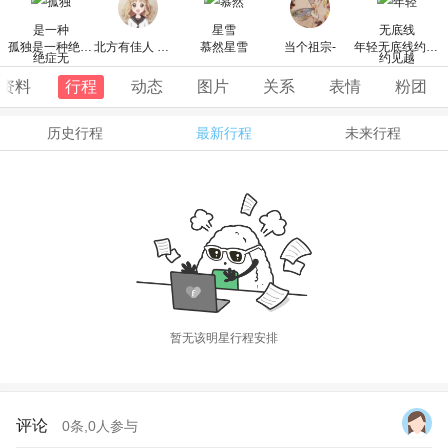
孤独是一种绝症无可救药
北方有佳人 绝世而独立
慕然星雪
当个祖宗-
年轻无底线约见越上线
资料
行程
动态
图片
关系
表情
粉团
历史行程
最新行程
未来行程
暂无该明星行程安排
评论
0
条,
0
人参与