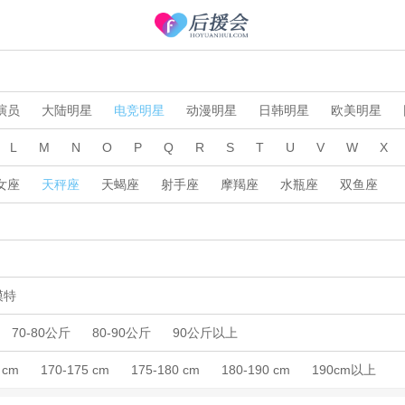
演员
大陆明星
电竞明星
动漫明星
日韩明星
欧美明星
L
M
N
O
P
Q
R
S
T
U
V
W
X
女座
天秤座
天蝎座
射手座
摩羯座
水瓶座
双鱼座
模特
70-80公斤
80-90公斤
90公斤以上
 cm
170-175 cm
175-180 cm
180-190 cm
190cm以上