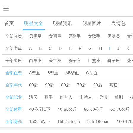
首页
明星大全
明星资讯
明星图片
表情包
全部分类
男明星
女明星
男歌手
女歌手
男演员
女
全部字母
A
B
C
D
E
F
G
H
I
J
K
全部星座
白羊座
金牛座
双子座
巨蟹座
狮子座
处
全部血型
A型血
B型血
AB型血
O型血
全部年代
00后
90后
80后
70后
60后
其它
全部职业
演员
歌手
制片人
主持人
导演
编剧
全部体重
40公斤以下
40-50公斤
50-60公斤
60-70公斤
全部身高
150cm以下
150-155 cm
155-160 cm
160-170