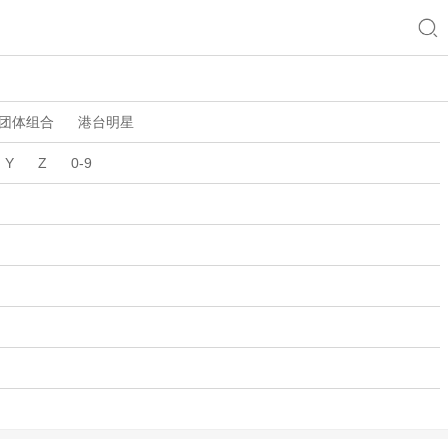
团体组合
港台明星
Y
Z
0-9