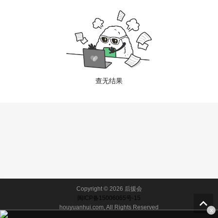
查无结果
Copyright © 2026 后援会
闽ICP备15006065号-15
houyuanhui.com, All Rights Reserved
x