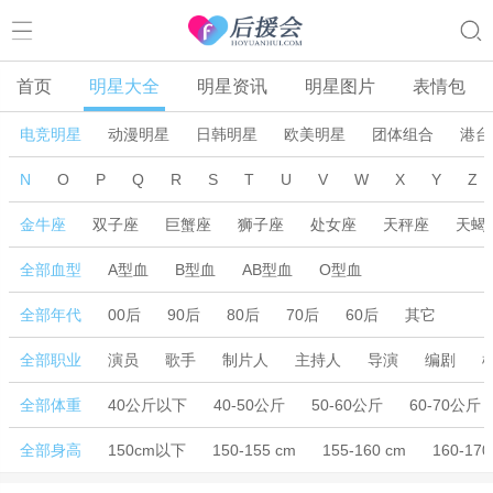
首页
明星大全
明星资讯
明星图片
表情包
电竞明星
动漫明星
日韩明星
欧美明星
团体组合
港台
N
O
P
Q
R
S
T
U
V
W
X
Y
Z
金牛座
双子座
巨蟹座
狮子座
处女座
天秤座
天蝎
全部血型
A型血
B型血
AB型血
O型血
全部年代
00后
90后
80后
70后
60后
其它
全部职业
演员
歌手
制片人
主持人
导演
编剧
全部体重
40公斤以下
40-50公斤
50-60公斤
60-70公斤
全部身高
150cm以下
150-155 cm
155-160 cm
160-170