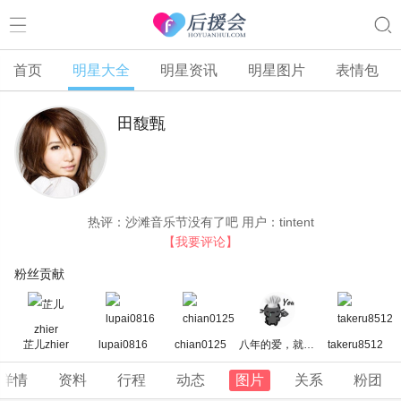
首页
明星大全
明星资讯
明星图片
表情包
田馥甄
热评：
沙滩音乐节没有了吧
用户：tintent
【我要评论】
粉丝贡献
芷儿zhier
lupai0816
chian0125
八年的爱，就是遇见你
takeru8512
详情
资料
行程
动态
图片
关系
粉团