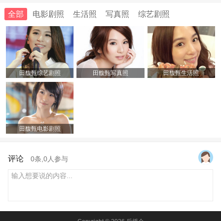
全部
电影剧照
生活照
写真照
综艺剧照
田馥甄综艺剧照
田馥甄写真照
田馥甄生活照
田馥甄电影剧照
评论
0
条,
0
人参与
输入想要说的内容...