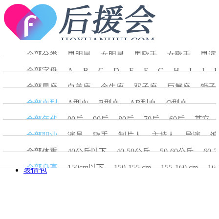
菜单
搜索
全部分类
男明星
女明星
男歌手
女歌手
男演
首页
全部字母
A
B
C
D
E
F
G
H
I
J
明星大全
全部星座
白羊座
金牛座
双子座
巨蟹座
狮子
明星资讯
明星图片
全部血型
A型血
B型血
AB型血
O型血
表情包
全部年代
00后
90后
80后
70后
60后
其它
首页
全部职业
演员
歌手
制片人
主持人
导演
编
明星大全
明星资讯
全部体重
40公斤以下
40-50公斤
50-60公斤
60-
明星图片
全部身高
150cm以下
150-155 cm
155-160 cm
16
表情包